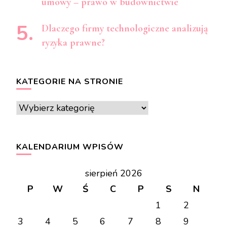
umowy – prawo w budownictwie
Dlaczego firmy technologiczne analizują
ryzyka prawne?
KATEGORIE NA STRONIE
Kategorie
na
stronie
KALENDARIUM WPISÓW
sierpień 2026
P
W
Ś
C
P
S
N
1
2
3
4
5
6
7
8
9