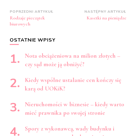
Zobacz
POPRZEDNI ARTYKUŁ
NASTĘPNY ARTYKUŁ
Rodzaje pieczątek
Kasetki na pieniądze
wpisy
biurowych
OSTATNIE WPISY
Nota obciążeniowa na milion złotych –
czy sąd może ją obniżyć?
Kiedy wspólne ustalanie cen kończy się
karą od UOKiK?
Nieruchomości w biznesie – kiedy warto
mieć prawnika po swojej stronie
Spory z wykonawcą, wady budynku i