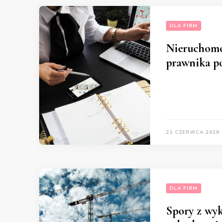
DLA FIRM
Nieruchomoś
prawnika po
21 CZERWCA 2026
DLA FIRM
Spory z wy