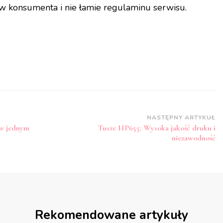
w konsumenta i nie łamie regulaminu serwisu.
NASTĘPNY ARTYKUŁ
l w jednym
Tusze HP655: Wysoka jakość druku i
niezawodność
Rekomendowane artykuły