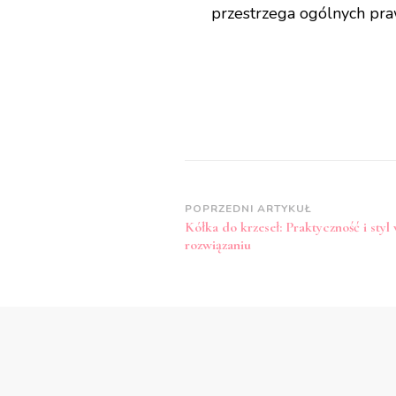
przestrzega ogólnych pra
Zobacz
POPRZEDNI ARTYKUŁ
Kółka do krzeseł: Praktyczność i sty
wpisy
rozwiązaniu