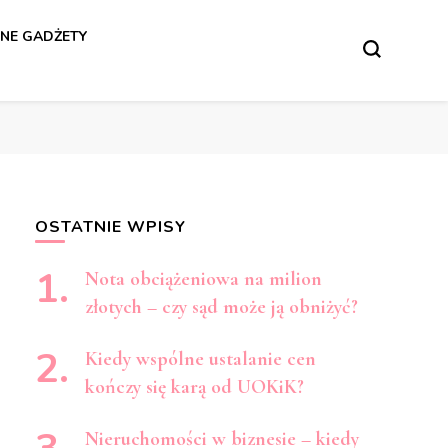
NE GADŻETY
OSTATNIE WPISY
Nota obciążeniowa na milion
złotych – czy sąd może ją obniżyć?
Kiedy wspólne ustalanie cen
kończy się karą od UOKiK?
Nieruchomości w biznesie – kiedy