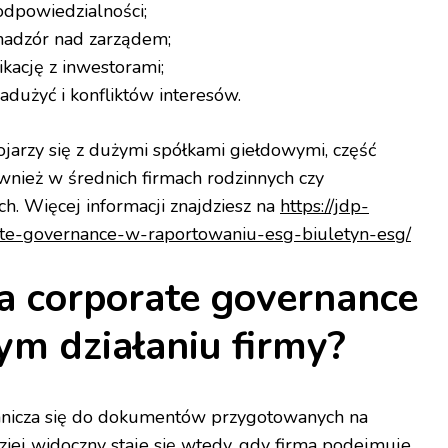
odpowiedzialności;
nadzór nad zarządem;
kację z inwestorami;
adużyć i konfliktów interesów.
ojarzy się z dużymi spółkami giełdowymi, część
wnież w średnich firmach rodzinnych czy
ch. Więcej informacji znajdziesz na
https://jdp-
rate-governance-w-raportowaniu-esg-biuletyn-esg/
a corporate governance
ym działaniu firmy?
ranicza się do dokumentów przygotowanych na
ziej widoczny staje się wtedy, gdy firma podejmuje