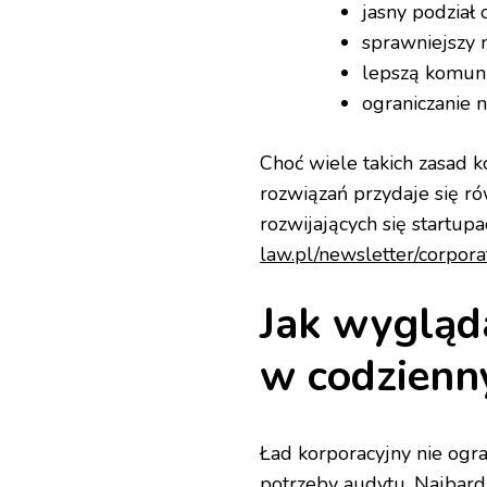
jasny podział 
sprawniejszy 
lepszą komuni
ograniczanie n
Choć wiele takich zasad k
rozwiązań przydaje się ró
rozwijających się startupa
law.pl/newsletter/corpo
Jak wygląd
w codzienn
Ład korporacyjny nie og
potrzeby audytu. Najbard