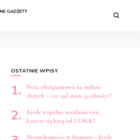
NE GADŻETY
OSTATNIE WPISY
Nota obciążeniowa na milion
złotych – czy sąd może ją obniżyć?
Kiedy wspólne ustalanie cen
kończy się karą od UOKiK?
Nieruchomości w biznesie – kiedy