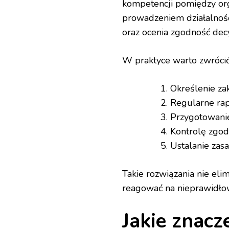
kompetencji pomiędzy org
prowadzeniem działalności
oraz ocenia zgodność decy
W praktyce warto zwrócić
Określenie za
Regularne ra
Przygotowanie
Kontrolę zgod
Ustalanie zas
Takie rozwiązania nie el
reagować na nieprawidłowo
Jakie znacz