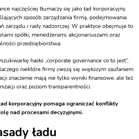
nce najczęściej tłumaczy się jako ład korporacyjny.
eślających sposób zarządzania firmą, podejmowania
ałań zarządu i rady nadzorczej. W praktyce obejmuje to
elami spółki, menedżerami, akcjonariuszami oraz
alności przedsiębiorstwa.
zukiwarkę hasło „corporate governance co to jest”,
laczego niektóre firmy cieszą się większym zaufaniem
acji znaczenie mają nie tylko wyniki finansowe, ale też
izacji oraz poziom transparentności.
d korporacyjny pomaga ograniczać konflikty
rolę nad procesami decyzyjnymi.
asady ładu