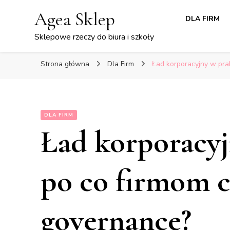
Agea Sklep
DLA FIRM
Sklepowe rzeczy do biura i szkoły
Strona główna
Dla Firm
Ład korporacyjny w pra
DLA FIRM
Ład korporacyj
po co firmom c
governance?