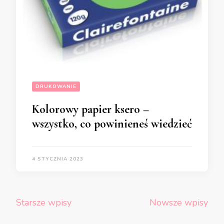
DRUKOWANIE
Kolorowy papier ksero –
wszystko, co powinieneś wiedzieć
4 STYCZNIA 2023
Nawigacja
Starsze wpisy
Nowsze wpisy
po