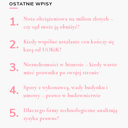
wpisach
OSTATNIE WPISY
Nota obciążeniowa na milion złotych –
czy sąd może ją obniżyć?
Kiedy wspólne ustalanie cen kończy się
karą od UOKiK?
Nieruchomości w biznesie – kiedy warto
mieć prawnika po swojej stronie
Spory z wykonawcą, wady budynku i
umowy – prawo w budownictwie
Dlaczego firmy technologiczne analizują
ryzyka prawne?