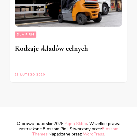
DLA FIRM
Rodzaje składów celnych
23 LUTEGO 2020
© prawa autorskie2026
Agea Sklep
. Wszelkie prawa
zastrzeżone.
Blossom Pin | Stworzony przez
Blossom
Themes
.Napędzane przez
WordPress
.