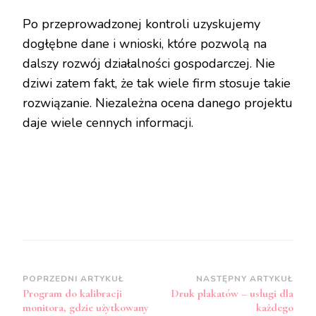
Po przeprowadzonej kontroli uzyskujemy
dogłębne dane i wnioski, które pozwolą na
dalszy rozwój działalności gospodarczej. Nie
dziwi zatem fakt, że tak wiele firm stosuje takie
rozwiązanie. Niezależna ocena danego projektu
daje wiele cennych informacji.
Zobacz
POPRZEDNI ARTYKUŁ
NASTĘPNY ARTYKUŁ
Program do kalibracji
Druk plakatów – usługi dla
wpisy
monitora, gdzie użytkowany
każdego