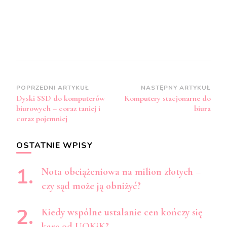
Zobacz
POPRZEDNI ARTYKUŁ
NASTĘPNY ARTYKUŁ
Dyski SSD do komputerów
Komputery stacjonarne do
wpisy
biurowych – coraz taniej i
biura
coraz pojemniej
OSTATNIE WPISY
Nota obciążeniowa na milion złotych –
czy sąd może ją obniżyć?
Kiedy wspólne ustalanie cen kończy się
karą od UOKiK?