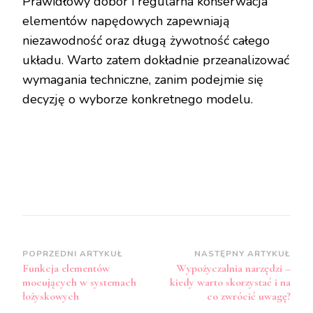
Prawidłowy dobór i regularna konserwacja
elementów napędowych zapewniają
niezawodność oraz długą żywotność całego
układu. Warto zatem dokładnie przeanalizować
wymagania techniczne, zanim podejmie się
decyzję o wyborze konkretnego modelu.
Zobacz
POPRZEDNI ARTYKUŁ
NASTĘPNY ARTYKUŁ
Funkcja elementów
Wypożyczalnia narzędzi –
wpisy
mocujących w systemach
kiedy warto skorzystać i na
łożyskowych
co zwrócić uwagę?