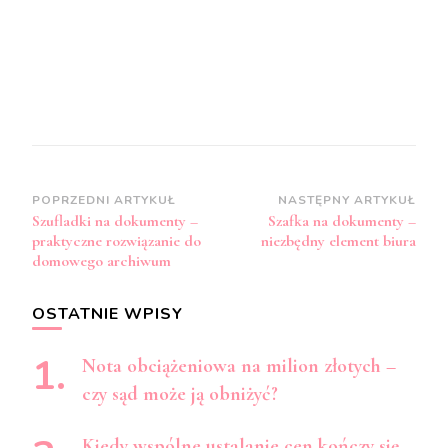
Zobacz
POPRZEDNI ARTYKUŁ
NASTĘPNY ARTYKUŁ
Szufladki na dokumenty –
Szafka na dokumenty –
wpisy
praktyczne rozwiązanie do
niezbędny element biura
domowego archiwum
OSTATNIE WPISY
Nota obciążeniowa na milion złotych –
czy sąd może ją obniżyć?
Kiedy wspólne ustalanie cen kończy się