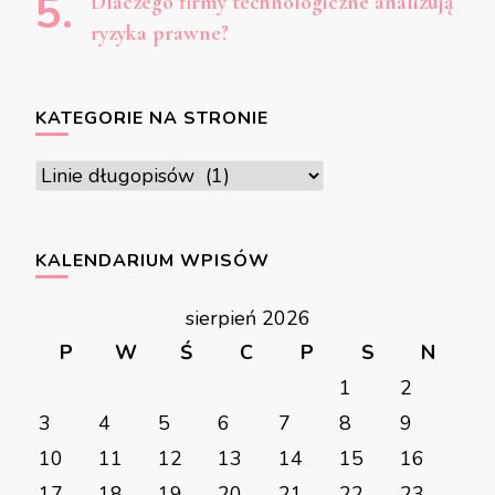
Dlaczego firmy technologiczne analizują
ryzyka prawne?
KATEGORIE NA STRONIE
Kategorie
na
stronie
KALENDARIUM WPISÓW
sierpień 2026
P
W
Ś
C
P
S
N
1
2
3
4
5
6
7
8
9
10
11
12
13
14
15
16
17
18
19
20
21
22
23