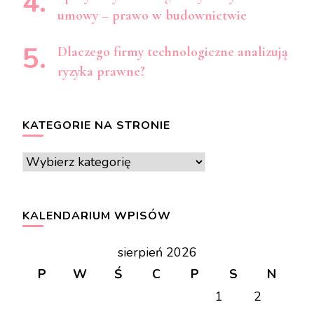
umowy – prawo w budownictwie
Dlaczego firmy technologiczne analizują
ryzyka prawne?
KATEGORIE NA STRONIE
Kategorie
na
stronie
KALENDARIUM WPISÓW
sierpień 2026
P
W
Ś
C
P
S
N
1
2