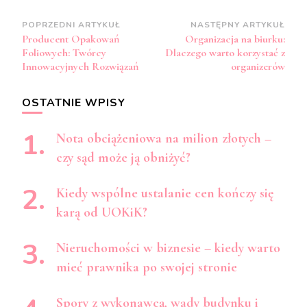
Zobacz
POPRZEDNI ARTYKUŁ
NASTĘPNY ARTYKUŁ
Producent Opakowań
Organizacja na biurku:
wpisy
Foliowych: Twórcy
Dlaczego warto korzystać z
Innowacyjnych Rozwiązań
organizerów
OSTATNIE WPISY
Nota obciążeniowa na milion złotych –
czy sąd może ją obniżyć?
Kiedy wspólne ustalanie cen kończy się
karą od UOKiK?
Nieruchomości w biznesie – kiedy warto
mieć prawnika po swojej stronie
Spory z wykonawcą, wady budynku i